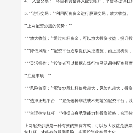
4. **入金交易：**将自有资金存入配资账户，平台将提供杠
5. **进行交易：**利用配资资金进行股票交易，放大收益。
**上网配资炒股的优势：**
* **放大收益：**通过杠杆资金，可以放大投资收益，提升
* **降低风险：**配资平台通常提供风控措施，如止损机制
* **灵活操作：**投资者可以根据市场行情灵活调整配资额
**注意事项：**
* **风险较高：**配资炒股杠杆倍数越大，风险也越大，投
* **选择正规平台：**避免选择非法或不规范的配资平台，
* **合理控制杠杆：**根据自身承受能力和投资策略，合
上网配资炒股是一种有效的投资方式，可以放大收益是股票
制杠杆，才能有效规避风险，实现投资收益最大化。