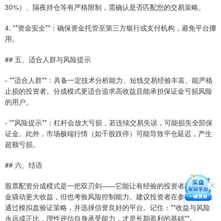
30%）、隔夜持仓等有严格限制，需确认是否匹配您的交易策略。
4. **资金安全**：确保资金托管至第三方银行或支付机构，避免平台挪
用。
## 五、适合人群与风险提示
- **适合人群**：具备一定技术分析能力、短线交易经验丰富、能严格
止损的投资者。分成模式更适合追求高收益且能承担保证金亏损风险
的用户。
- **风险提示**：杠杆会放大亏损，若连续交易失误，可能损失全部保
证金。此外，市场极端行情（如千股跌停）可能导致平仓延迟，产生
超额亏损。
## 六、结语
股票配资分成模式是一把双刃剑——它能让有经验的投资者以较小本
金撬动更大收益，但也考验风险控制能力。建议投资者在参与前，先
通过模拟盘验证策略，并选择信誉良好的平台。记住：**收益与风险
永远成正比，理性评估自身承受能力，才是长期盈利的基础**。